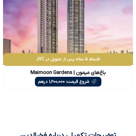
اقساط 5 ساله پس از تحویل در JVC
باغ‌های میمون | Maimoon Gardens
شروع قیمت: 1,200,000 درهم
توضیحات تکمیلی درباره فخرالدین