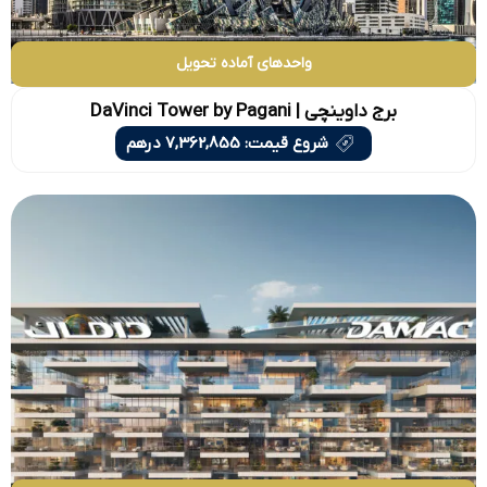
واحدهای آماده تحویل
برج داوینچی | DaVinci Tower by Pagani
شروع قیمت: 7,362,855 درهم