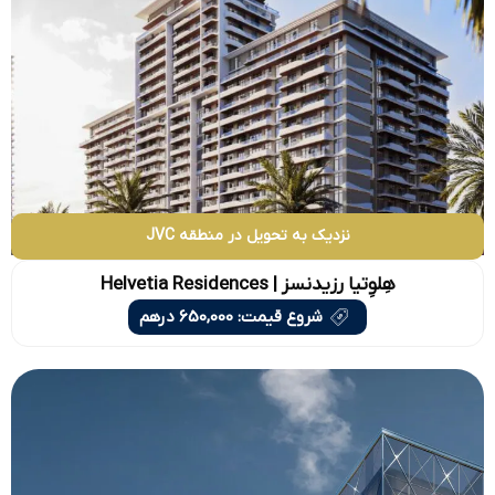
نزدیک به تحویل در منطقه JVC
هِلوِتیا رزیدنسز | Helvetia Residences
شروع قیمت: 650,000 درهم