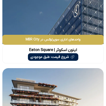
واحدهای اداری سوپرلوکس در MBR City
ایتون اسکوئر | Eaton Square
شروع قیمت: طبق موجودی