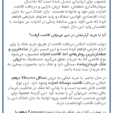
محبوب برای ایرانیانی تبدیل شده است که به‌دنبال
سرمایه‌گذاری مطمئن، حفظ ارزش دارایی و دریافت اقامت
امارات برای خود و خانواده هستند. بازار املاک دبی به دلیل
ثبات اقتصادی، قوانین شفاف و رشد مداوم، شرایطی فراهم
کرده که حتی افراد بدون سابقه زندگی در امارات نیز بتوانند با
اطمینان وارد این بازار شوند.
آیا با خرید آپارتمان در دبی می‌توان اقامت گرفت؟
دولت امارات امکان دریافت اقامت از طریق خرید ملک را برای
اتباع خارجی فراهم کرده است و این مسیر یکی از
ساده‌ترین و
مطمئن‌ترین روش‌های اخذ اقامت امارات
محسوب می‌شود.
نوع اقامتی که به خریدار تعلق می‌گیرد، مستقیماً به
ارزش
ملک خریداری‌شده
بستگی دارد و ملک باید به‌صورت رسمی به
نام خریدار ثبت شده باشد.
در حال حاضر، با خرید ملکی به ارزش
حداقل 750,000 درهم
،
امکان دریافت
اقامت دو‌ساله امارات
وجود دارد. این نوع
اقامت قابل تمدید است و تا زمانی که ملک در مالکیت خریدار
باقی بماند، می‌توان آن را تمدید کرد. این گزینه معمولاً برای
افرادی مناسب است که قصد ورود اولیه به بازار املاک دبی یا
دریافت اقامت کوتاه‌مدت دارند.
در صورتی که ارزش ملک خریداری‌شده
2,000,000 درهم یا