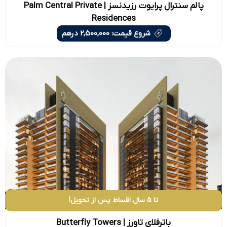
پالم سنترال پرایوت رزیدنسز | Palm Central Private
Residences
شروع قیمت: 2,500,000 درهم
تا 5 سال اقساط پس از تحویل!
باترفلای تاورز | Butterfly Towers