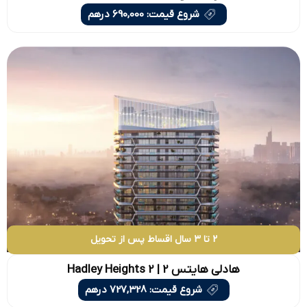
شروع قیمت: 690,000 درهم
2 تا 3 سال اقساط پس از تحویل
هادلی هایتس 2 | Hadley Heights 2
شروع قیمت: 727,328 درهم