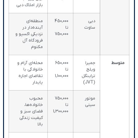
بازار املاک دبی
دبی
450,000
منطقه‌ای
ساوث
تا
آینده‌دار در
750,000
نزدیکی اکسپو و
فرودگاه آل
مکتوم
متوسط
جمیرا
650,000
محله‌ای آرام و
ویلج
تا
خانوادگی با
تراینگل
1,100,000
تقاضای اجاره
(JVT)
پایدار
موتور
750,000
محبوب
سیتی
تا
خانواده‌ها،
1,300,000
فضای سبز و
کیفیت زندگی
بالا