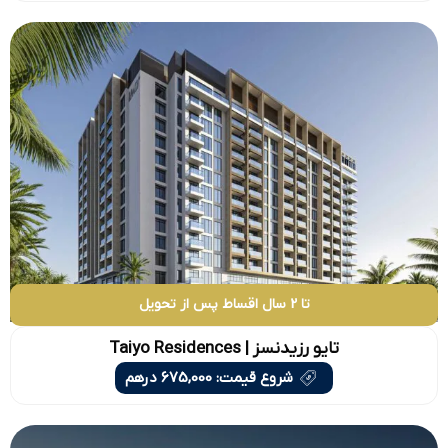
تا 2 سال اقساط پس از تحویل
تایو رزیدنسز | Taiyo Residences
شروع قیمت: 675,000 درهم