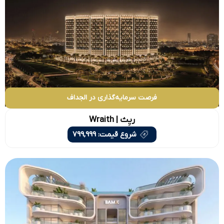
فرصت سرمایه‌گذاری در الجداف
ریِث | Wraith
شروع قیمت: 799,999