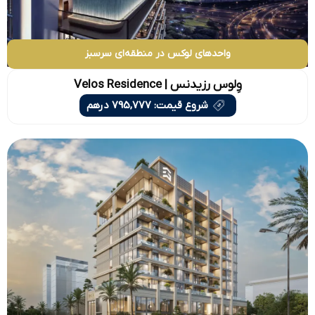
واحدهای لوکس در منطقه‌ای سرسبز
وِلوس رزیدنس | Velos Residence
شروع قیمت: 795,777 درهم