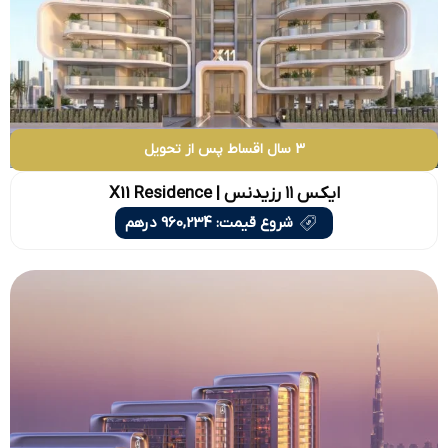
3 سال اقساط پس از تحویل
ایکس ۱۱ رزیدنس | X11 Residence
شروع قیمت: 960,234 درهم