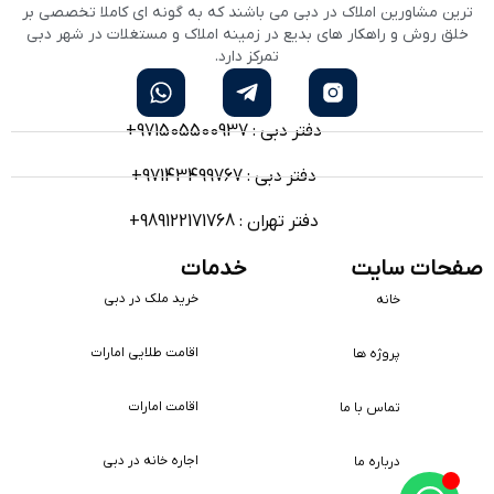
ترین مشاورین املاک در دبی می باشند که به گونه ای کاملا تخصصی بر
خلق روش و راهکار های بدیع در زمینه املاک و مستغلات در شهر دبی
تمرکز دارد.
دفتر دبی : 971505500937+
دفتر دبی : 97143499767+
دفتر تهران : 989122171768+
صفحات سایت
خدمات
خرید ملک در دبی
خانه
اقامت طلایی امارات
پروژه ها
اقامت امارات
تماس با ما
اجاره خانه در دبی
درباره ما