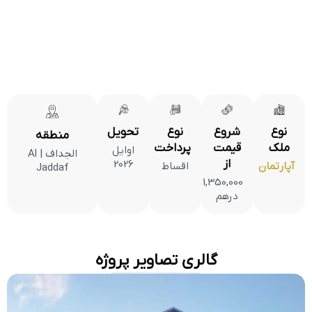
نوع
نوع
تحویل
شروع
منطقه
ملک
پرداخت
قیمت
اوایل
الجداف | Al
از
2026
آپارتمان
اقساط
Jaddaf
1,350,000
درهم
گالری تصاویر پروژه