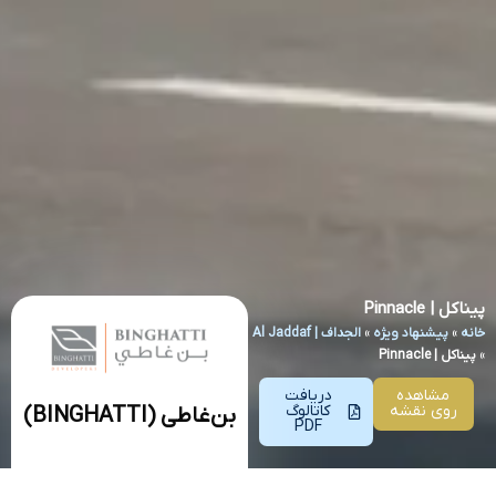
پیناکل | Pinnacle
خانه
»
پیشنهاد ویژه
»
الجداف | Al Jaddaf
»
پیناکل | Pinnacle
مشاهده
دریافت
روی نقشه
کاتالوگ
بن‌غاطی (BINGHATTI)
PDF