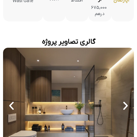
آپارتمان
اقساط
Wasl Gate
675,000
درهم
گالری تصاویر پروژه