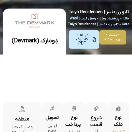
تایو رزیدنسز | Taiyo Residences
خانه
»
پیشنهاد ویژه
»
وصل گیت | Wasl
Gate
»
تایو رزیدنسز | Taiyo Residences
مشاهده
دریافت
روی نقشه
کاتالوگ
دِومارک (Devmark)
PDF
نوع
نوع
تحویل
شروع
منطقه
ملک
پرداخت
قیمت
اوایل
وصل گیت |
از
2028