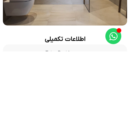
اطلاعات تکمیلی
پروژه تایو رزیدنسز – Taiyo Residences در منطقه‌ی در
حال رشد وصل گیت – Wasl Gate، یکی از جدیدترین و
مدرن‌ترین مجموعه‌های مسکونی دبی است که با ترکیب
طراحی معاصر، موقعیت استراتژیک و شرایط پرداخت
انعطاف‌پذیر، فرصتی ویژه برای زندگی و سرمایه‌گذاری در قلب
یکی از پویاترین مناطق شهر فراهم کرده است. این پروژه با
طراحی منسجم و امکانات رفاهی کامل، تجربه‌ای متعادل از
زندگی شهری، راحتی روزمره و ارزش سرمایه‌گذاری بلندمدت
ارائه می‌دهد.